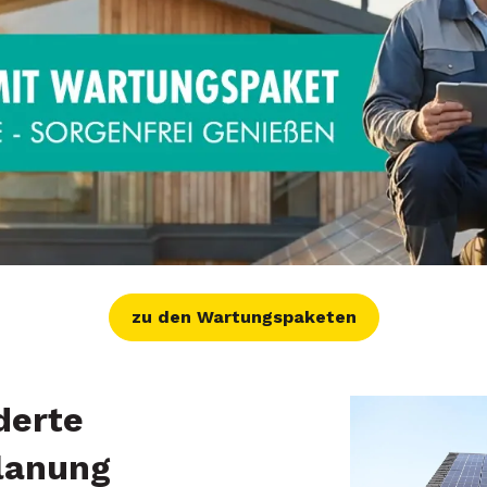
zu den Wartungspaketen
derte
lanung