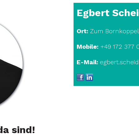
Egbert Sche
Ort:
Zum Bornkoppelw
Mobile:
+49 172 377 0
E-Mail:
egbert.scheid
da sind!