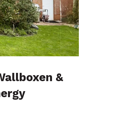
Wallboxen &
nergy