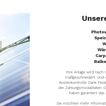
Unser
Photov
Spei
W
Wä
Carp
Balk
Ihre Anlage wird nach 
maßgeschneidert. Und d
Kostenkontrolle Dank Festpr
der Zahlungsmodalitäten. O
haben garantiert das 
Sie möchten mehr Informat