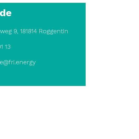
ide
eg 9, 181814 Roggentin
1 13
e@fri.energy