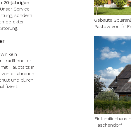
n 20-jährigen
Unser Service
artung, sondern
Gebaute Solaranl
ch defekter
Pastow von fri E
Störung.
er
wir kein
 traditioneller
it Hauptsitz in
 von erfahrenen
schult und durch
lifiziert.
Einfamilienhaus m
Häschendorf